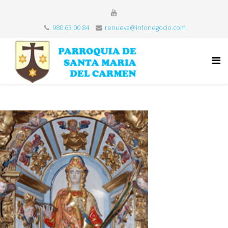
980 63 00 84
renueva@infonegocio.com