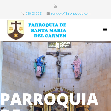
980 63 00 84
renueva@infonegocio.com
PARROQUIA