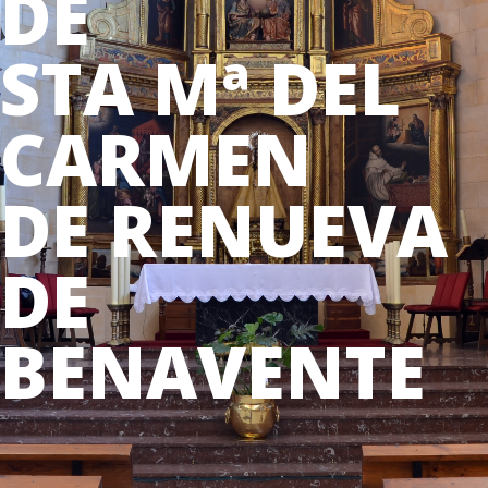
DE
STA Mª DEL
CARMEN
DE RENUEVA
DE
BENAVENTE