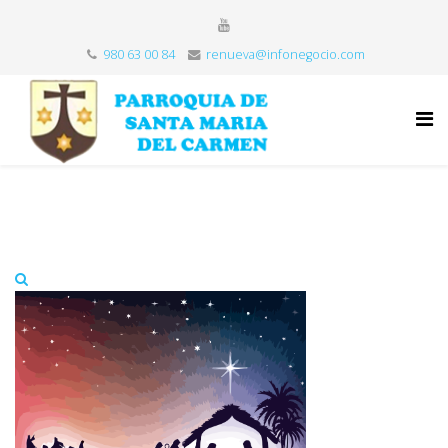
980 63 00 84
renueva@infonegocio.com