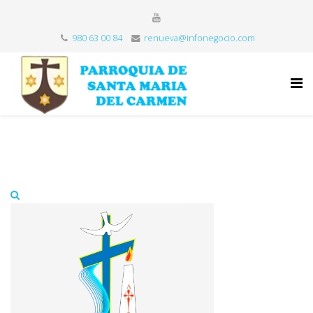
980 63 00 84
renueva@infonegocio.com